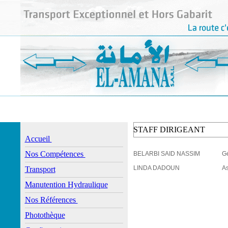
STAFF DIRIGEANT
Accueil
Nos Compétences
BELARBI SAID NASSIM
G
LINDA DADOUN
As
Transport
Manutention Hydraulique
Nos Références
Photothèque